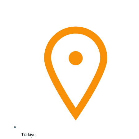
İçeriğe
geç
Türkiye