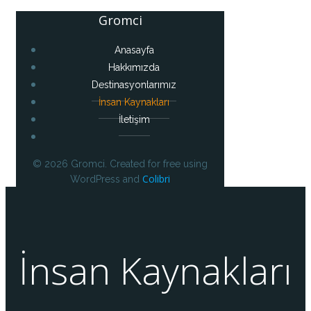
Gromci
Anasayfa
Hakkımızda
Destinasyonlarımız
İnsan Kaynakları
İletişim
© 2026 Gromci. Created for free using
Colibri
WordPress and
İnsan Kaynakları